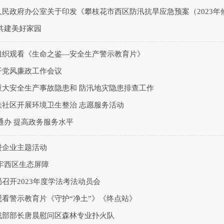
民政府办公室关于印发《攀枝花市西区防汛抗旱应急预案（2023年
共建美好家园
组织观看《生命之鉴—安全生产警示教育片》
开党风廉政工作会议
重大安全生产事故隐患和 防汛地灾隐患排查工作
扶社区开展环境卫生整治 志愿服务活动
通办 提高政务服务水平
进企业主题活动
牢西区生态屏障
召开2023年度学法考法动员会
看警示教育片《守护“净土”》《终点站》
战部部长唐晨慰问区森林专业扑火队