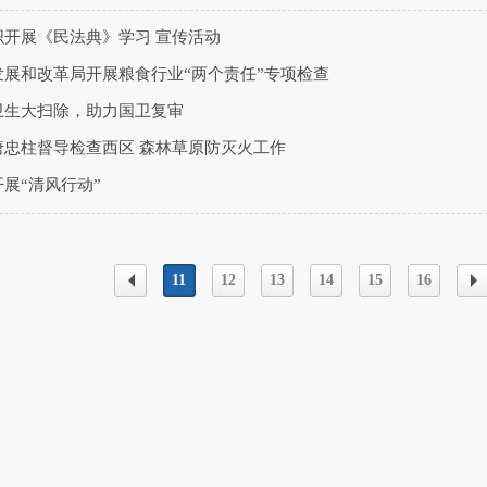
织开展《民法典》学习 宣传活动
展和改革局开展粮食行业“两个责任”专项检查
卫生大扫除，助力国卫复审
唐忠柱督导检查西区 森林草原防灭火工作
展“清风行动”
11
12
13
14
15
16
上一
下
页
页