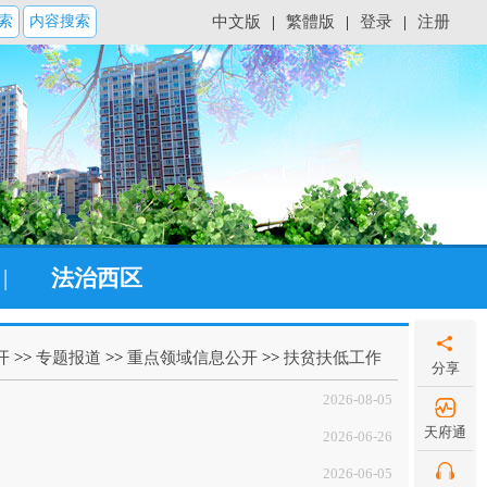
索
内容搜索
中文版
|
繁體版
|
登录
|
注册
|
法治西区
开
>>
专题报道
>>
重点领域信息公开
>>
扶贫扶低工作
分享
2026-08-05
天府通
2026-06-26
2026-06-05