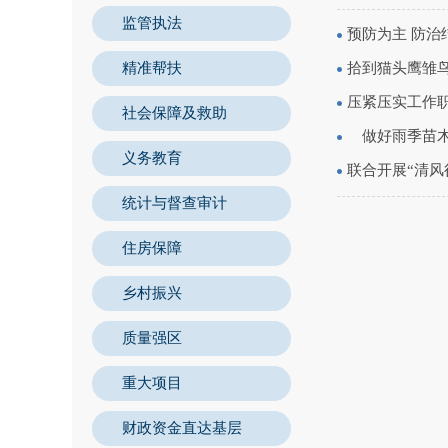
监管执法
预防为主 防治
精准帮扶
拾到猫头鹰雏鸟
压紧压实工作
社会保障及救助
做好雨季苗木
义务教育
联合开展“清风
统计与督查审计
住房保障
乡村振兴
质量强区
重大项目
财政资金直达基层