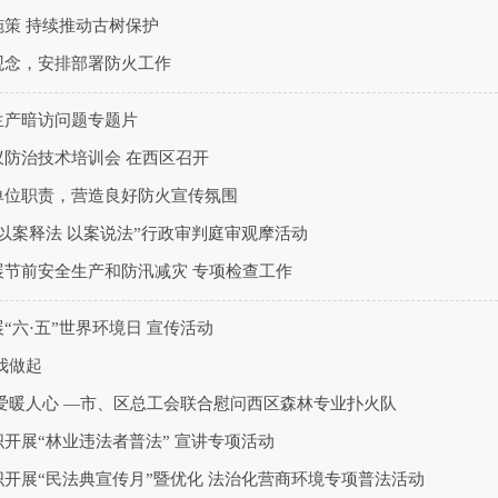
策 持续推动古树保护
观念，安排部署防火工作
生产暗访问题专题片
蚁防治技术培训会 在西区召开
单位职责，营造良好防火宣传氛围
以案释法 以案说法”行政审判庭审观摩活动
展节前安全生产和防汛减灾 专项检查工作
“六·五”世界环境日 宣传活动
我做起
爱暖人心 —市、区总工会联合慰问西区森林专业扑火队
开展“林业违法者普法” 宣讲专项活动
开展“民法典宣传月”暨优化 法治化营商环境专项普法活动