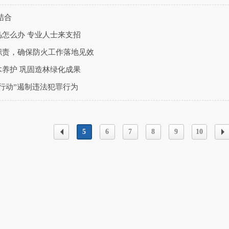
结合
怎么办 专业人士来支招
职责，确保防火工作落地见效
养护 巩固造林绿化成果
行动”遏制违法犯罪行为
5
6
7
8
9
10
上一
下
页
页