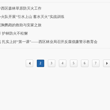
导西区森林草原防灭火工作
火队开展“引水上山 蓄水灭火”实战训练
紫胸鹦鹉的救助与安家之旅
 护林防火不松懈
 扎实上好“第一课”——西区林业局召开反腐倡廉警示教育会
2
3
4
5
6
7
上一
下
页
页