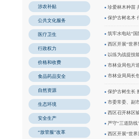
涉农补贴
珍爱林木种苗 
保护古树名木 
公共文化服务
筑牢水电站“国
医疗卫生
西区开展“世界
行政权力
以练为战提技能
价格和收费
市林业局包片
市林业局局长
食品药品安全
自然资源
保护古树生长 
市委常委、副
生态环境
西区召开林区
安全生产
严守“三道防线
“放管服”改革
西区开展“世界