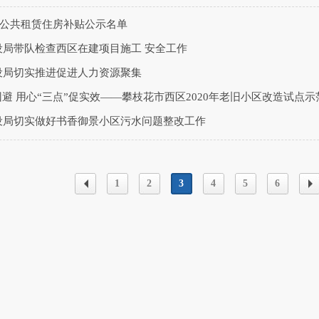
5月公共租赁住房补贴公示名单
设局带队检查西区在建项目施工 安全工作
设局切实推进促进人力资源聚集
回避 用心“三点”促实效——攀枝花市西区2020年老旧小区改造试点
设局切实做好书香御景小区污水问题整改工作
1
2
3
4
5
6
上一
下
页
页