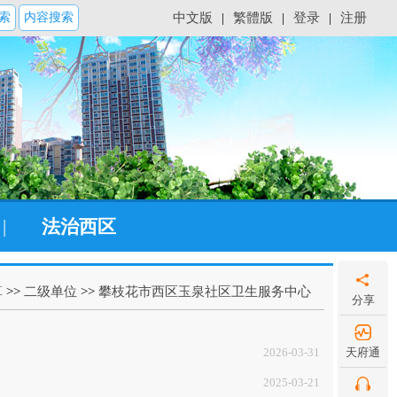
索
内容搜索
中文版
|
繁體版
|
登录
|
注册
|
法治西区
算
>>
二级单位
>>
攀枝花市西区玉泉社区卫生服务中心
分享
2026-03-31
天府通
2025-03-21