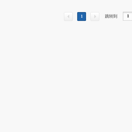
1
跳转到
上一
下一
页
页