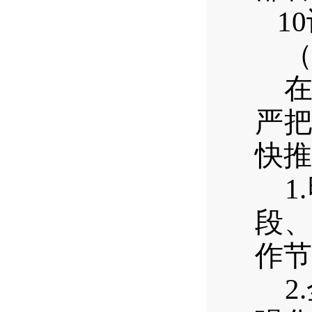
10
严
快推
1.
段
作节
2.