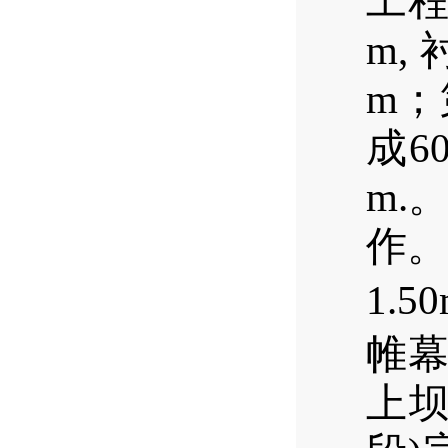
工
m,
m；
成6
m.
作。
1.
帷幕
上坝