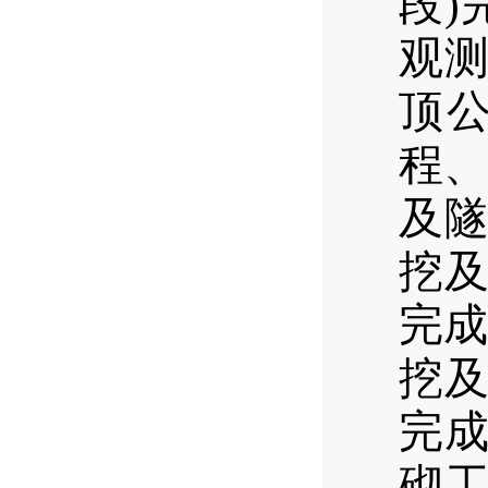
段)
观
顶
程
及隧
挖及
完成
挖及
完成
砌