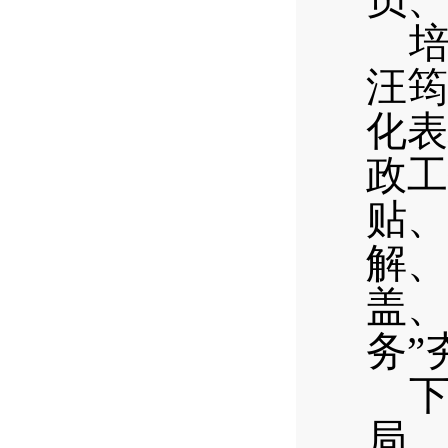
汪筠
化表
政工
贴、
解、
盖、
务”
局、