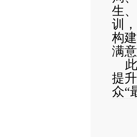
生、
训，
构建
满
提升
众
“