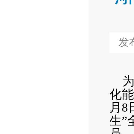
发布
化能
月
8
生”
员、