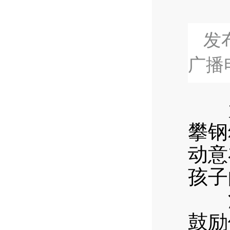
发布
广播
为庆
攀钢
动意
孩子
活
鼓励