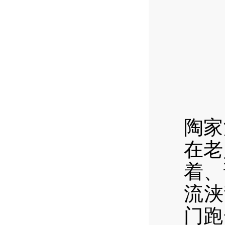
7月
陶家
在老
着、
流浃
门跑