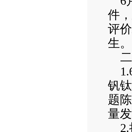
6
件，
评价
生。
1.
钒钛
题陈
量发
2.