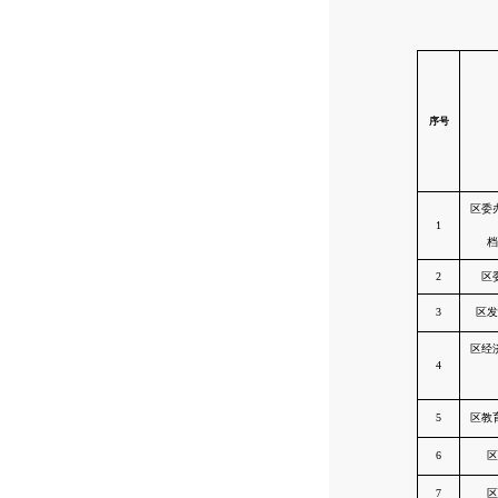
序号
区委
1
档
2
区
3
区发
区经
4
5
区教
6
区
7
区