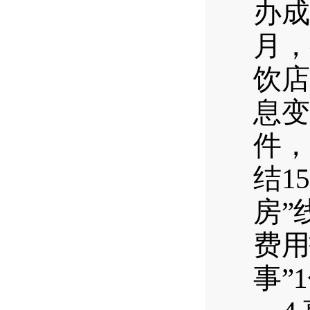
办成
月，
饮店
息变
件，
结
1
房
”
费用
事
”1