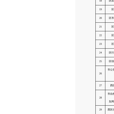
18
区应
19
区
20
区市
21
区
22
区
23
区
24
区行
25
区综
市公
26
27
西
市自
28
划局
29
西区