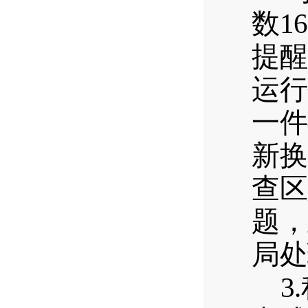
数
1
提醒
运行
一件
新换
查区
题，
局处
3.