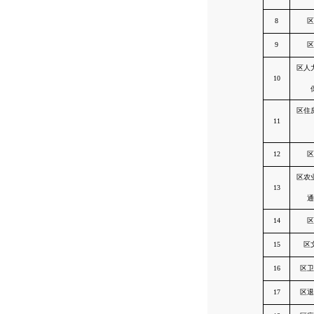
8
区
9
区
区人
10
区住
11
12
区
区农
13
通
14
区
15
区
16
区卫
17
区退