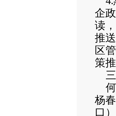
4.
企政
读，
推送
区管
策推
杨春
口）