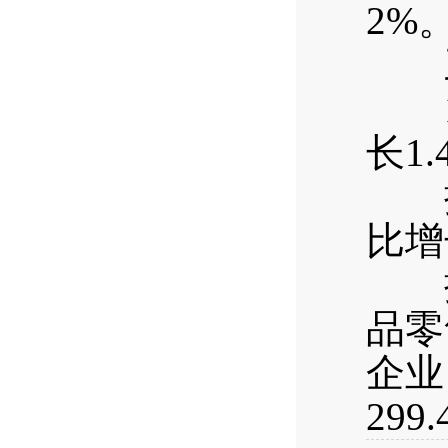
2%
三
1—
长1.
按经
比增
按消
品零
企业
299