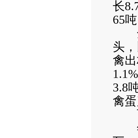
长8
65
全年
头，
禽出
1.
3.
禽蛋
西区
年末