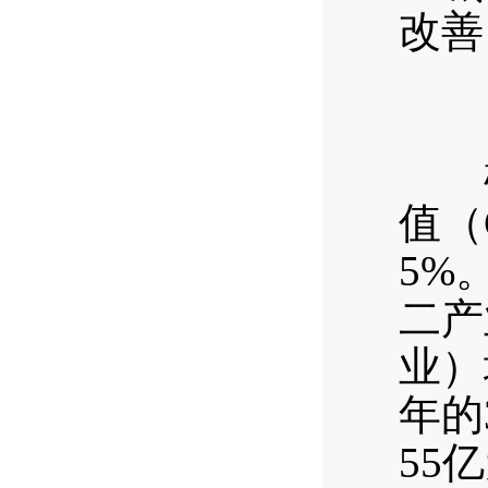
改善
根据
值（
5%
二产
业）
年的3
55