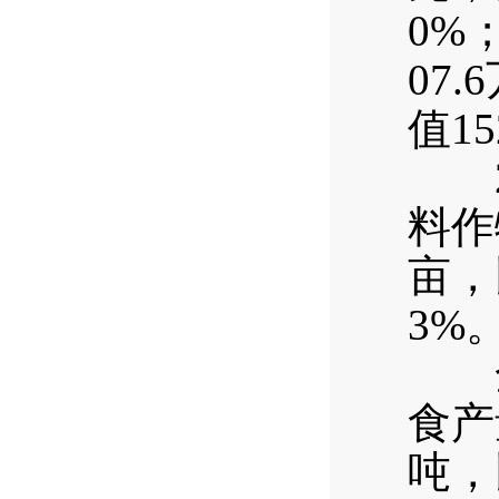
0%
07
值1
20
料作
亩，
3%
全年
食产
吨，