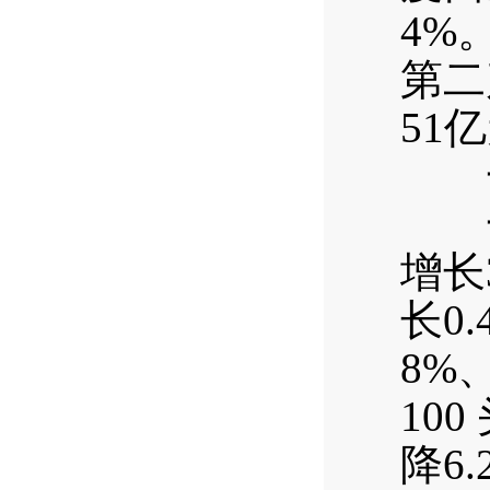
4%
第二
51
一
一季
增长
长0
8%
10
降6.