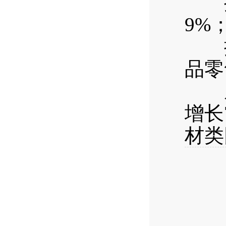
按经
9%
按消
品零
从热
增长
材类