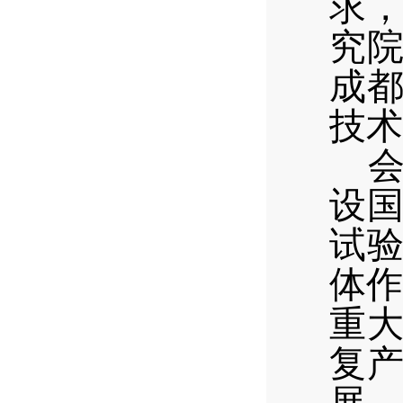
求
究
成
技术
设
试
体作
重
复
产