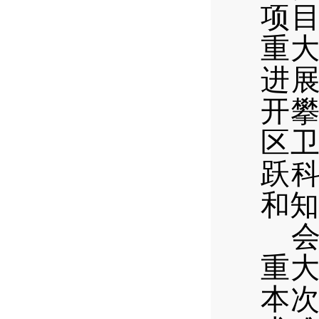
项
重
进
开
区
跃
和知
重
本