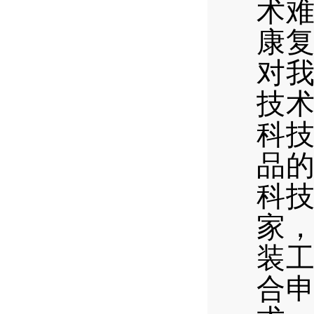
术
康
对
技
科
品
科
家
装
合