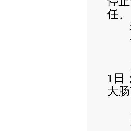
停止
任。
攀西
七
（
产品
1日
大肠
（
1
西区