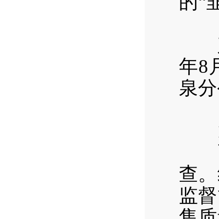
的“
（
产品
年8
泉分
（
1
西区
查。
监督
售质