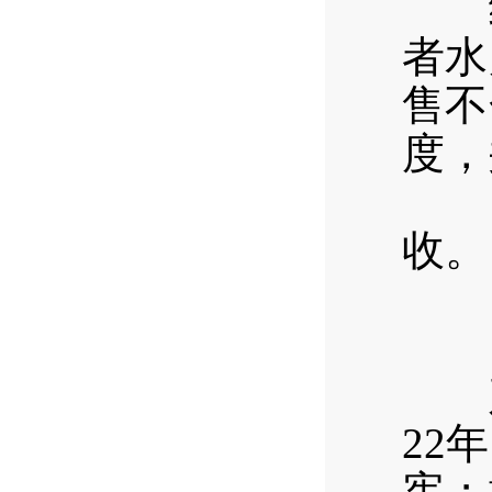
经
者水
售不
度，
攀枝
收。
四、
（
产品
22
宪；