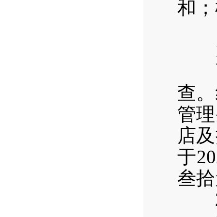
和；
（
1
西区
查。
管理
店及
于2
叁拾
2