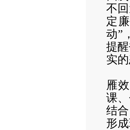
不回
定廉
动”
提醒
实的
以敢
雁效
课、
结合
形成