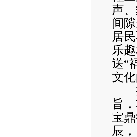
声、
间隙
居民
乐趣
送“
文化
把“
旨，
宝鼎
辰，