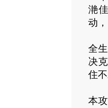
滟
动，
会
全生
决克
住不
会
本攻