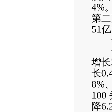
4%
第二
51
一
一季
增长
长0
8%
10
降6.