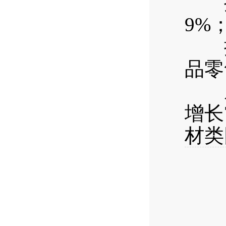
按经
9%
按消
品零
从热
增长
材类