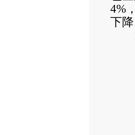
4%
下降
1—