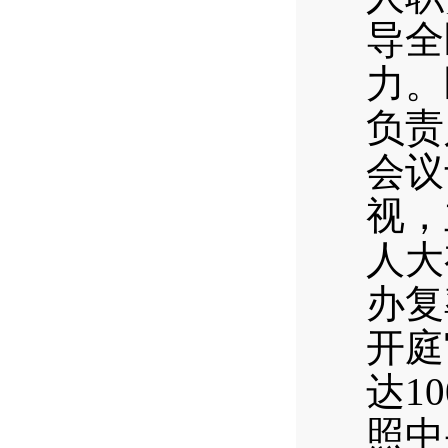
导全
力。
负责
会议
视，
人大
办复
开庭
达1
照中