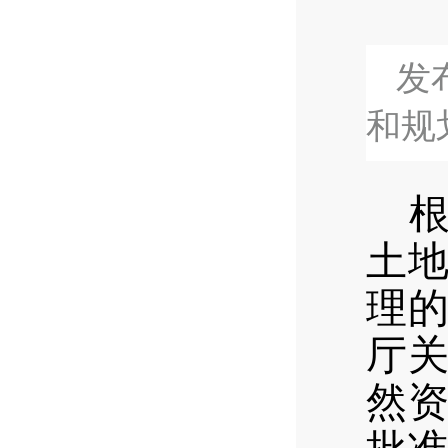
发布
和规
土
理的
厅
然