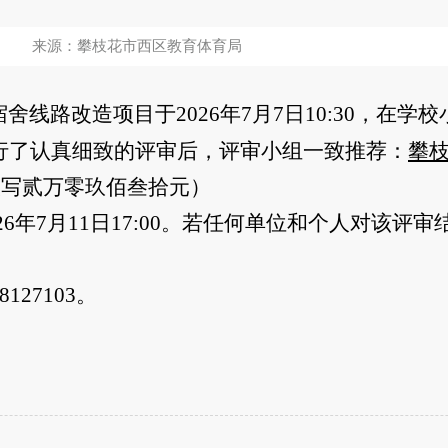
来源：攀枝花市西区教育体育局
舍线路改造项目于2026
年
7
月
7
日
10:30
，在学校
行了认真细致的评审后，评审小组一致推荐：
攀
大写贰万零玖佰叁拾元）
26
年
7
月
11
日
17:00
。若任何单位和个人对该评审
127103
。
02