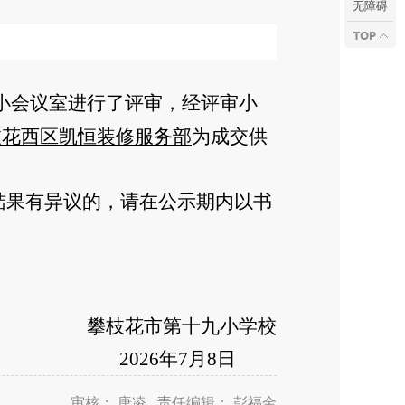
无障碍
小会议室进行了评审，经评审小
枝花西区凯恒装修服务部
为成交供
结果有异议的，请在公示期内以书
攀枝花市第十九小学校
6
年
7
月
8
日
审核： 唐凌 责任编辑： 彭福金