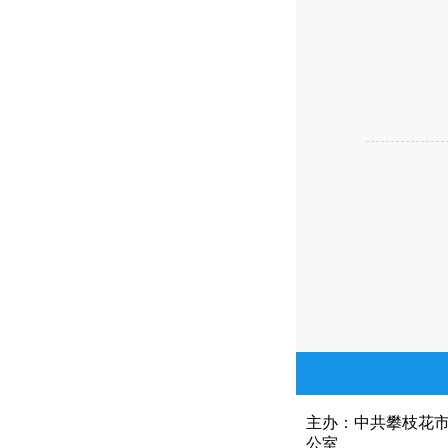
攀
2
主办：中共攀枝花
公室