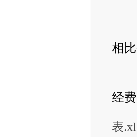
二
20
相比
三
20
经费
表.xl