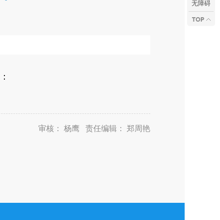
无障碍
下：
审核： 杨鹰 责任编辑： 郑周艳