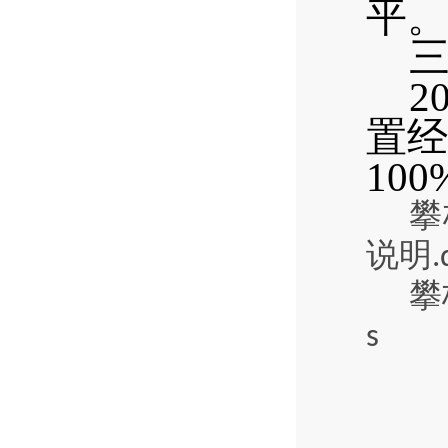
平
。
2
置
100
攀
说明.d
攀
s