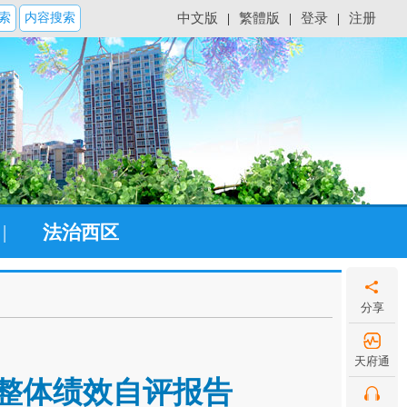
索
内容搜索
中文版
|
繁體版
|
登录
|
注册
|
法治西区
分享
天府通
算整体绩效自评报告