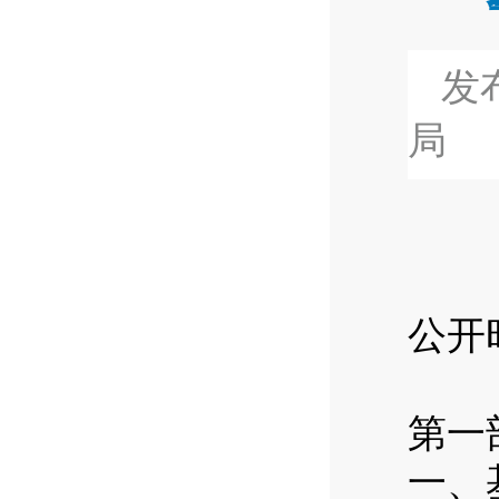
发布
局
公
开
第一
一、