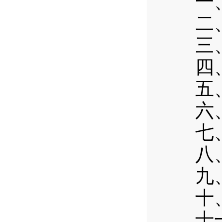
一
二
三
四
五
六
七
八
九
十
十