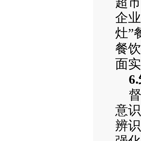
超市
企业
灶”
餐饮
面实
6.
意识
辨识