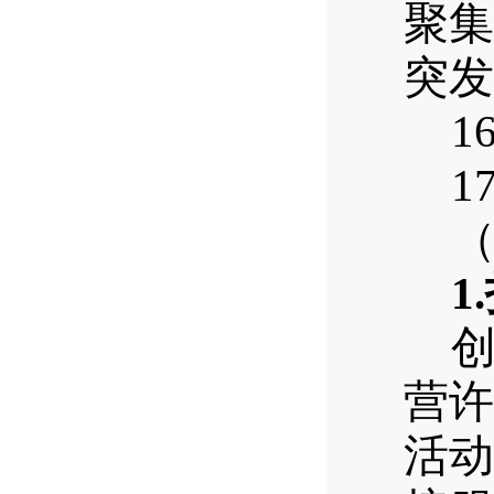
聚集
突发
16
17
（
1.
创
营许
活动