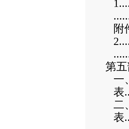
...
1
....
附
...
2
....
第五
一
.
表
二
.
表