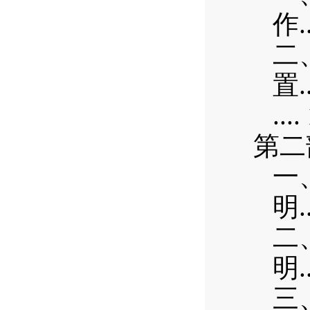
.
作
二
.
置
....
第二
一
.
明
二
.
明
三