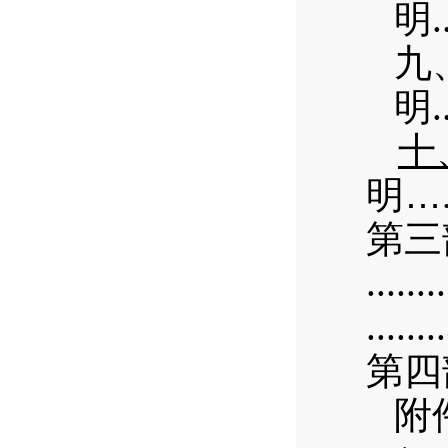
.
明
九
.
明
十
明
…
第三
........
...
第四
附