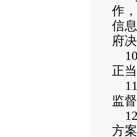
作
信
府决
1
正当
1
监督
1
方