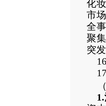
化
市
全
聚
突发
1
1
（
1.