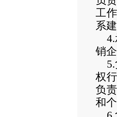
负
工
系建
4
销企
5
权
负
和个
6