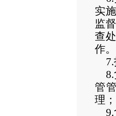
实
监
查
作。
7
8
管
理；
9