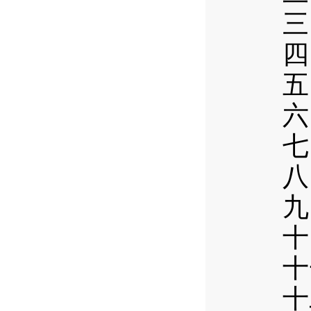
三
四
五
六
七
八
九
十
十
十