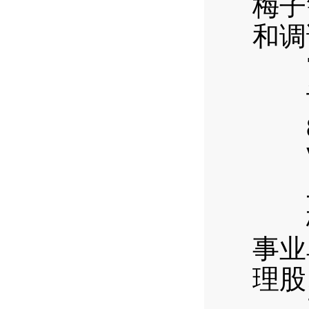
梅子
和调
7
计
8
Ⅷ
二
梅
事业
理股