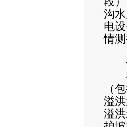
段）
沟水
电设
情测
1
计划
截至
（包
溢洪
溢洪
护坡