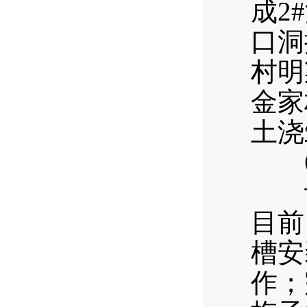
成2
口洞
村明
金家
土浇
6
计划
目前
槽安
作；