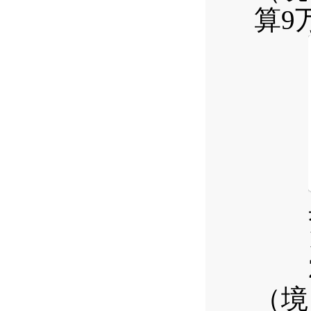
算9
具
1
20
（境