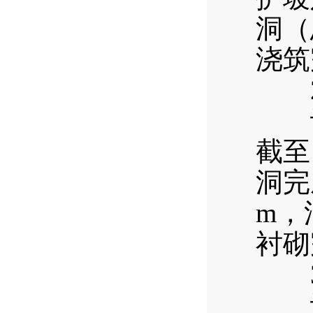
洞（
浇筑
2
计划
截至
洞完
m，
衬砌
3
计划