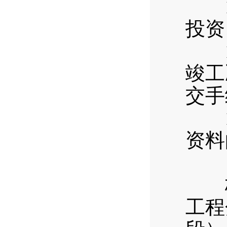
12
投资
13
竣工
交手
14
资料
（二
梅
工程