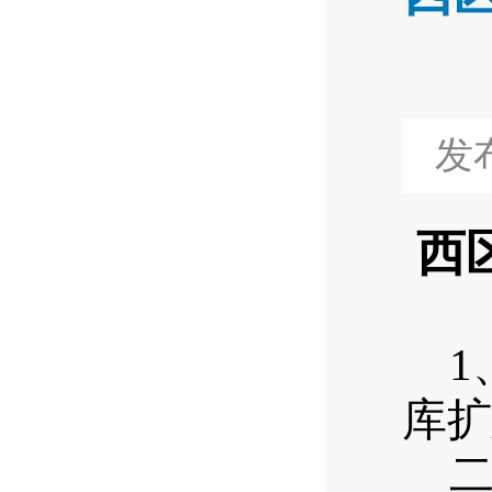
发布
西
1
库扩