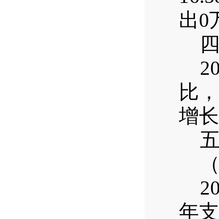
出
0
2
比，
增长
2
年支