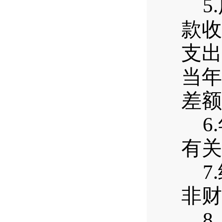
5.
款收
支出
当年
差额
6.
有关
7.
非财
8