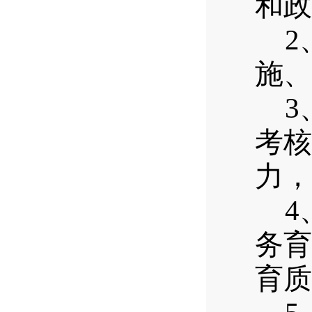
和政
2
施、
3
考核
力，
4
务育
育质