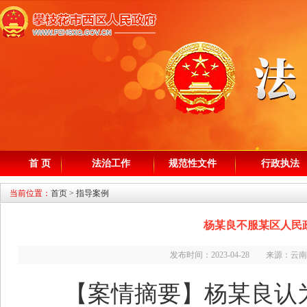
首 页
法治工作
规范性文件
行政执法
当前位置：
首页
>
指导案例
杨某良不服某区人民
发布时间：2023-04-28 来源
【案情摘要】杨某良认为