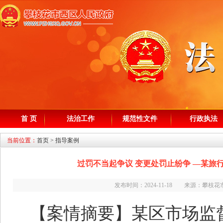
首 页
法治工作
规范性文件
行政执法
当前位置：
首页
>
指导案例
过罚不当起争议 变更处罚止纷争 —某旅
发布时间：2024-11-18 来源：攀
【案情摘要】某区市场监