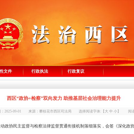
性文件
行政执法
行政复议
西区“政协+检察”双向发力 助推基层社会治理能力提升
：2025-09-01 来源：攀枝花市西区司法局 选择阅读字体:【
大
中
小
】 阅读
政协民主监督与检察法律监督贯通衔接机制落细落实，会签《深化政协