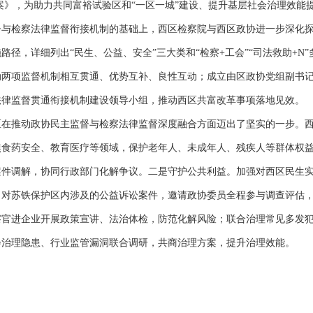
案》，为助力共同富裕试验区和“一区一城”建设、提升基层社会治理效能
督与检察法律监督衔接机制的基础上，西区检察院与西区政协进一步深化
径，详细列出“民生、公益、安全”三大类和“检察+工会”“司法救助+N
动两项监督机制相互贯通、优势互补、良性互动；成立由区政协党组副书
法律监督贯通衔接机制建设领导小组，推动西区共富改革事项落地见效。
推动政协民主监督与检察法律监督深度融合方面迈出了坚实的一步。西
焦食药安全、教育医疗等领域，保护老年人、未成年人、残疾人等群体权
案件调解，协同行政部门化解争议。二是守护公共利益。加强对西区民生
，对苏铁保护区内涉及的公益诉讼案件，邀请政协委员全程参与调查评估
察官进企业开展政策宣讲、法治体检，防范化解风险；联合治理常见多发
会治理隐患、行业监管漏洞联合调研，共商治理方案，提升治理效能。